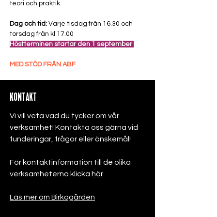
teori och praktik. 
Dag och tid:
 Varje tisdag från 16.30 och 
torsdag från kl 17.00 
Höstterminen startar den 1 september 
MED STÖD FRÅN ABF
KONTAKT
Vi vill veta vad du tycker om vår
verksamhet! Kontakta oss gärna vid
funderingar, frågor eller önskemål!
För kontaktinformation till de olika
verksamheterna klicka
här
Läs mer om Birkagården