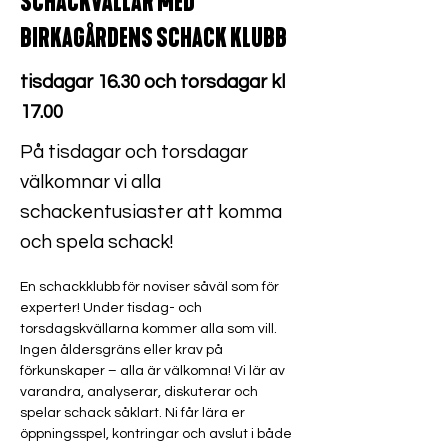
SCHACKVÄLLAR MED
BIRKAGÅRDENS SCHACK KLUBB
tisdagar 16.30 och torsdagar kl
17.00
På tisdagar och torsdagar
välkomnar vi alla
schackentusiaster att komma
och spela schack!
En schackklubb för noviser såväl som för 
experter! Under tisdag- och 
torsdagskvällarna kommer alla som vill. 
Ingen åldersgräns eller krav på 
förkunskaper – alla är välkomna! Vi lär av 
varandra, analyserar, diskuterar och 
spelar schack såklart. Ni får lära er 
öppningsspel, kontringar och avslut i både 