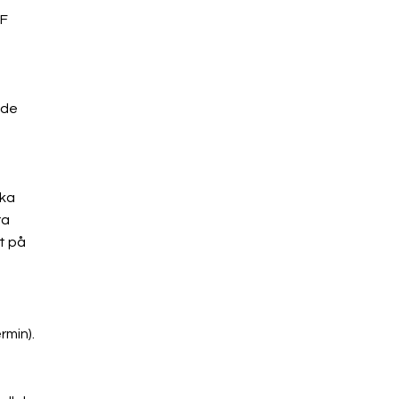
BF
nde
ska
ra
t på
rmin).