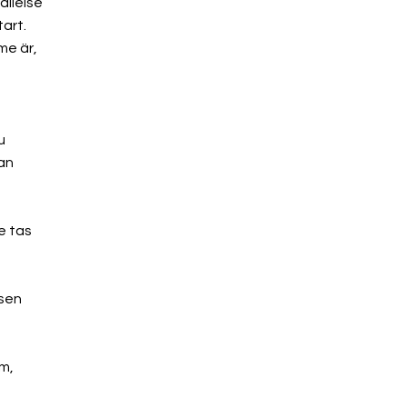
allelse
art.
me är,
u
nan
e tas
rsen
m,