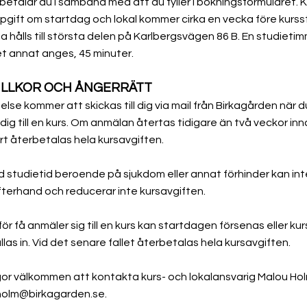
 betalar du i samband med att du fyller i bokningsformuläret. K
gift om startdag och lokal kommer cirka en vecka före kursst
a hålls till största delen på Karlbergsvägen 86 B. En studietim
t annat anges, 45 minuter.
ILLKOR OCH ÅNGERRÄTT
else kommer att skickas till dig via mail från Birkagården när d
dig till en kurs. Om anmälan återtas tidigare än två veckor in
rt återbetalas hela kursavgiften.
d studietid beroende på sjukdom eller annat förhinder kan int
efterhand och reducerar inte kursavgiften.
för få anmäler sig till en kurs kan startdagen försenas eller ku
ällas in. Vid det senare fallet återbetalas hela kursavgiften.
gor välkommen att kontakta kurs- och lokalansvarig Malou Hol
holm@birkagarden.se
.