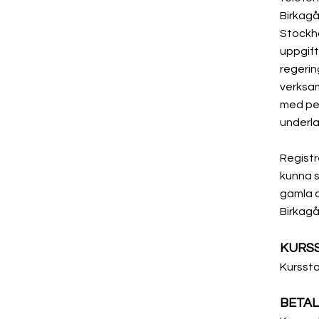
Birkagå
Stockh
uppgift
regerin
verksam
med per
underla
Registre
kunna s
gamla 
Birkagå
KURS
​Kursst
​BETA