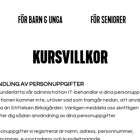
FÖR BARN & UNGA
FÖR SENIORER
KURSVILLKOR
NDLING AV PERSONUPPGIFTER
 underlätta vår administration IT-behandlar vi dina personuppg
tionen kommer inte, utöver vad som framgår nedan, att anv
a än Stiftelsen Birkagården. Vänligen meddela oss skriftligen
er dig sådan användning av dina personuppgifter.
onuppgifter vi registrerar är namn, adress, personnummer,
nnummer, e-postadress och kursdeltagande.