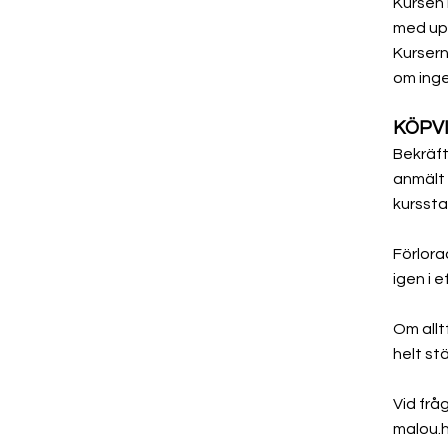
​Kursen
med upp
Kursern
om inge
KÖPV
Bekräft
anmält 
kurssta
Förlora
igen i 
Om allt
helt st
Vid frå
malou.