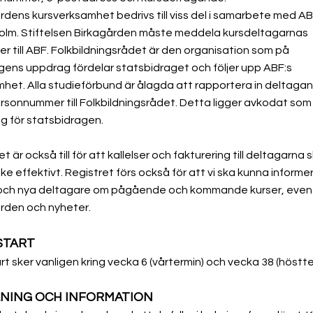
rdens kursverksamhet bedrivs till viss del i samarbete med A
olm. Stiftelsen Birkagården måste meddela kursdeltagarnas
er till ABF. Folkbildningsrådet är den organisation som på
gens uppdrag fördelar statsbidraget och följer upp ABF:s
het. Alla studieförbund är ålagda att rapportera in deltaga
sonnummer till Folkbildningsrådet. Detta ligger avkodat som
g för statsbidragen.
t är också till för att kallelser och fakturering till deltagarna 
ke effektivt. Registret förs också för att vi ska kunna informe
och nya deltagare om pågående och kommande kurser, even
rden och nyheter. ​
START
art sker vanligen kring vecka 6 (vårtermin) och vecka 38 (höstte
LNING OCH INFORMATION