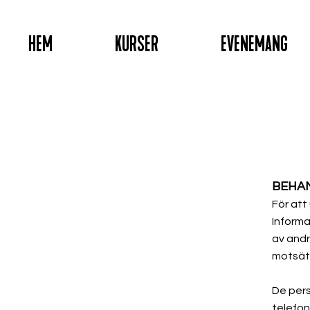
HEM
KURSER
EVENEMANG
BEHA
För att
Informa
av andr
motsätt
De pers
telefo