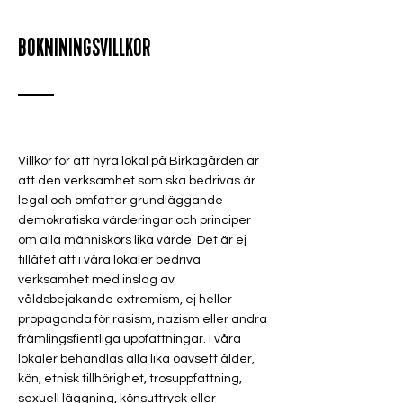
BOKNININGSVILLKOR
Villkor för att hyra lokal på Birkagården är
att den verksamhet som ska bedrivas är
legal och omfattar grundläggande
demokratiska värderingar och principer
om alla människors lika värde. Det är ej
tillåtet att i våra lokaler bedriva
verksamhet med inslag av
våldsbejakande extremism, ej heller
propaganda för rasism, nazism eller andra
främlingsfientliga uppfattningar. I våra
lokaler behandlas alla lika oavsett ålder,
kön, etnisk tillhörighet, trosuppfattning,
sexuell läggning, könsuttryck eller