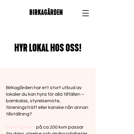
BIRKAGÅRDEN
HYR LOKAL HOS OSS!
Birkagården har ett stort utbud av
lokaler du kan hyra för alla tillfällen –
barnkalas, styrelsemöte,
föreningsträff eller kanske nån annan
tillställning?
Samlingsalen
på ca 200 kvm passar
för dans, rörelse och andra roligheter