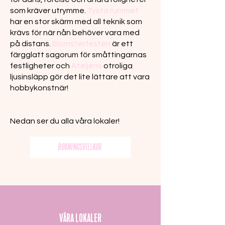
som kräver utrymme.
Tysta rummet
har en stor skärm med all teknik som
krävs för när nån behöver vara med
på distans.
Blomsterfesten
är ett
färgglatt sagorum för småttingarnas
festligheter och
Ateljéns
otroliga
ljusinsläpp gör det lite lättare att vara
hobbykonstnär!
Nedan ser du alla våra lokaler!
BOKNINGSVILLKOR
VÅRA LOKALER