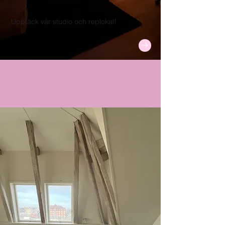
Upptäck vår studio och replokal!