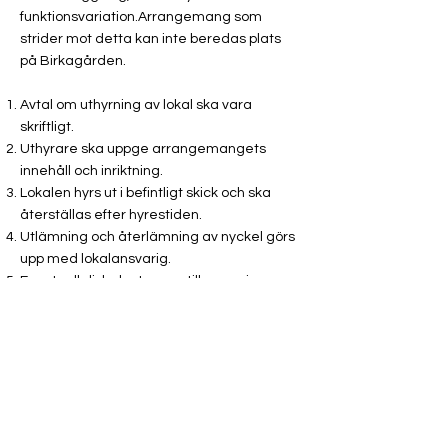
funktionsvariation.Arrangemang som
strider mot detta kan inte beredas plats
på Birkagården.
Avtal om uthyrning av lokal ska vara
skriftligt.
Uthyrare ska uppge arrangemangets
innehåll och inriktning.
Lokalen hyrs ut i befintligt skick och ska
återställas efter hyrestiden.
Utlämning och återlämning av nyckel görs
upp med lokalansvarig.
Eventuell disk ska tas ner till serveringen
såvida inte annat överenskommits med
ansvarig lokaluthyrare.
Den tid lokalen hyrs ska även inrymma tid
för förberedelse och efterarbete.
Hyresgästen får tillträde till lokalen först på
avtalad tid och lokalen ska lämnas när
hyrestiden är slut.