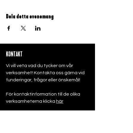
Dela detta evenemang
KONTAKT
Vi vill veta vad du tycker om vår
verksamhet! Kontakta oss gärna vid
funderingar, frågor eller önskemål!
För kontaktinformation till de olika
verksamheterna klicka
här
Läs mer om Birkagården