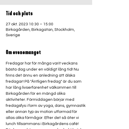
Tid och plats
27 okt. 2023 10:30 – 15:00
Birkagården, Birkagatan, Stockholm,
Sverige
Om evenemanget
Fredagar har för många varit veckans 
bästa dag under en väldigt lång tid! Nu 
finns det ännu en anledning att älska 
fredagar! På "Äntligen fredag" är du som 
har lång livserfarenhet välkommen till 
Birkagården för en mängd olika 
aktiviteter. Förmiddagen börjar med 
fredagsfys i form av yoga, dans, gymnastik 
eller annan typ av motion utformad för 
allas olika förmågor. Efter det så äter vi 
lunch tillsammans i Birkagårdens café! 