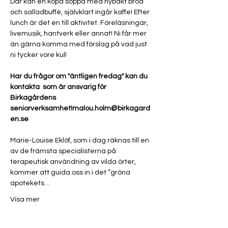
Där kan en köpa soppa med nybakt bröd 
och salladbuffé, självklart ingår kaffe! Efter 
lunch är det en till aktivitet. Föreläsningar, 
livemusik, hantverk eller annat! Ni får mer 
än gärna komma med förslag på vad just 
ni tycker vore kul! 

Har du frågor om "äntligen fredag" kan du 
kontakta 
 som är ansvarig för 
Birkagårdens 
seniorverksamhet!
malou.holm@birkagard
en.se
Marie-Louise Eklöf, som i dag räknas till en 
av de främsta specialisterna på 
terapeutisk användning av vilda örter, 
kommer att guida oss in i det ”gröna 
apotekets…
Visa mer