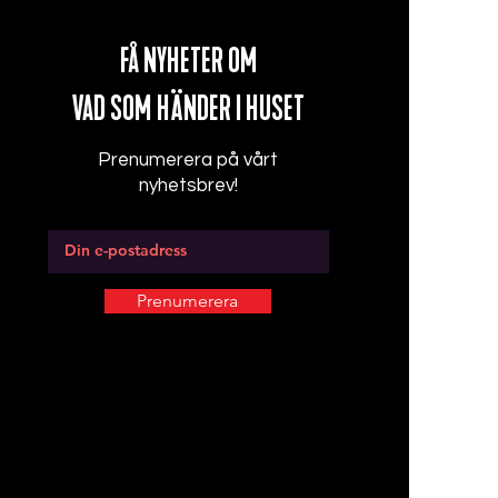
-Quiz är något för dej? Var
FÅ NYHETER OM
VAD SOM
HÄNDER I HUSET
ngar, uppleva det hårda
runornas fascinerande värld
Prenumerera på vårt
se
nyhetsbrev!
T, skrivit texter för revyer
ed andras texter som
Prenumerera
de uppmärksammar vi
Föranmälan