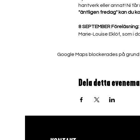
hantverk eller annat! Ni få
"äntligen fredag" kan du 
​8 SEPTEMBER
Föreläsning:
Marie-Louise Eklöf, som i d
kommer att guida oss in i 
historiens vingslag fram t
Google Maps blockerades på grund av 
lägga upp ett grönt apote
15 SEPTEMBER
Utflykt: Wi
Vi gör en utflykt till Wira 
Dela detta evenem
stormaktstiden. Vi blir gui
konstsmidesbutiken och tid f
Föranmälan behövs:
malou
22 SEPTEMBER
Line danc
av olika stegkombinationer
29 SEPTEMBER
Musikupptr
Visor, folksånger, och ball
i denna enmansshow där skr