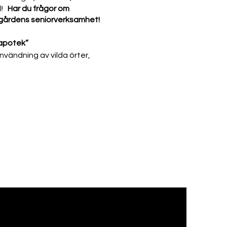
l!
Har du frågor om
agårdens seniorverksamhet!
 apotek”
nvändning av vilda örter,
eper med penseln över
råd om hur man bäst kan
viktigaste vapensmedjor från
blir det besök i
d att vara tillbaka ca kl 18.
ce. Danserna är uppbyggda
är Eva Lagercrantz.
nner med gitarr är din guide