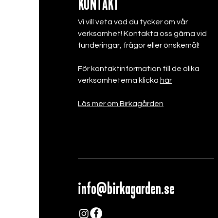
KONTAKT
6 OKTOBER
Quiz
Quizledar
och en rättar själv sina sva
Vi vill veta vad du tycker om vår
verksamhet! Kontakta oss gärna vid
13 OKTOBER
Guidning: V
funderingar, frågor eller önskemål!
Guidning på Vikingamuseum 
livet på havet och känna l
För kontaktinformation till de olika
och den spännande nordis
verksamheterna klicka
här
20 OKTOBER
Föreläsning:
Läs mer om Birkagården
Sven Hugo Persson är fil dr
och tv-program som Lorry 
dramaturg på Dramaten i s
27 OKTOBER
Konstvandrin
konsten kring Nya Karolins
behövs:
malou.holm@birka
info@birkagarden.se
3 NOVEMBER
höstlov, ingen