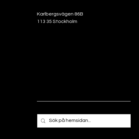
e: Hans Wickström Gillar du frågesport – då kanske vår senior
r. Ingen redovisning, bara skratt!
Karlbergsvägen 86B
113 35 Stockholm
ikingamuseum
på Djurgården. Vi får lära oss om vikingarnas brutala plundri
ukten av tjära och torkad fisk. Upptäck vardagslivets mödor, 
ka mytologin.
Föranmälan behövs:
malou.holm@birkagarden.
 Sven Hugo Persson, ”Text för teatern och lite annat”.
 i litteraturvetenskap, har arbetat på Sveriges Radio och på SV
och Reuter&Skoog och gjort översättningar, samt arbetat m
exton år.
g: Nya Karolinska
Under den här vandringen med kunnig gui
ka, Sveriges största offentliga konstprojekt genom tiderna.
garden.se
 aktivitet.