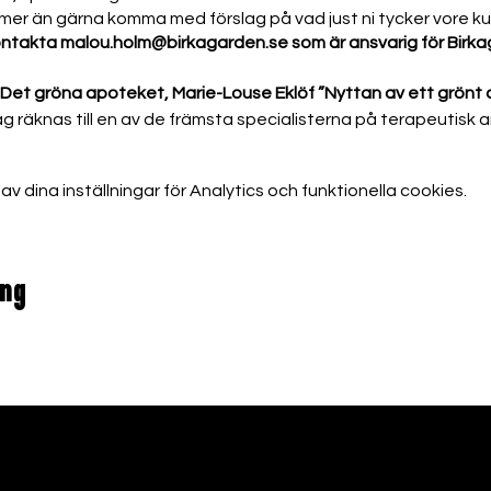
r mer än gärna komma med förslag på vad just ni tycker vore ku
kontakta
malou.holm@birkagarden.se
som är ansvarig för Birk
 Det gröna apoteket, Marie-Louse Eklöf ”Nyttan av ett grönt
ag räknas till en av de främsta specialisterna på terapeutisk a
det ”gröna apotekets värld och möjligheter”. Marie-Louise sv
ill den moderna medicinens födelse. Inspiration, kunskap och 
dina inställningar för Analytics och funktionella cookies.
k utlovas. Ta gärna med block och penna.
ra bruk
bruk i Roslagen. I den uppländska idyllen ligger en av Sveriges 
ang
dade och får veta mer om den spännande historien. Efter detta 
ör en fika. Buss från Birkagården går kl 12.30 och vi räknar me
.holm@
birkagarden.se
e
Vi får en lektion i den roliga och populära dansen Line dan
 som beskrivs i stegbeskrivningar. Vår danslärare denna dag 
ädande: Rolf Jenner, "Ur spelmannens skafferi”
ader från när och fjärran … Skådespelaren och artisten Rolf Je
att, längtan och allsång kryddar din musikaliska anrättning.