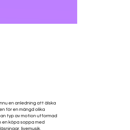
ännu en anledning att älska
den för en mängd olika
nnan typ av motion utformad
 kan en köpa soppa med
läsningar, livemusik,