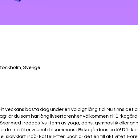
Stockholm, Sverige
it veckans bästa dag under en väldigt lång tid! Nu finns det 
ag" är du som har lång livserfarenhet välkommen till Birkagår
örjar med fredagsfys i form av yoga, dans, gymnastik eller a
fter det så äter vi lunch tillsammans i Birkagårdens café! Där
självklart ingår kaffe! Efter lunch är det en till aktivitet. Före