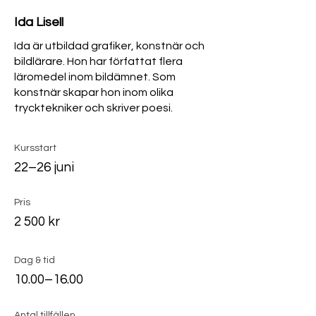
Ida Lisell
Ida är utbildad grafiker, konstnär och
bildlärare. Hon har författat flera
läromedel inom bildämnet. Som
konstnär skapar hon inom olika
trycktekniker och skriver poesi.
Kursstart
22–26 juni
Pris
2 500 kr
Dag & tid
10.00–16.00
Antal tillfällen