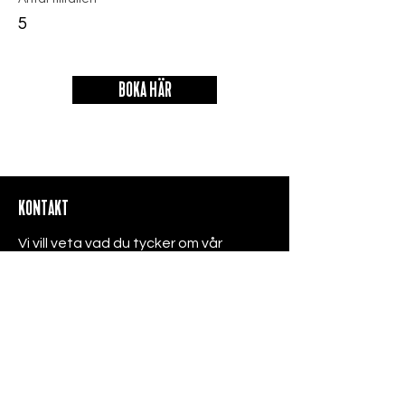
5
BOKA HÄR
KONTAKT
Vi vill veta vad du tycker om vår
verksamhet! Kontakta oss gärna vid
funderingar, frågor eller önskemål!
För kontaktinformation till de olika
verksamheterna klicka
här
Läs mer om Birkagården