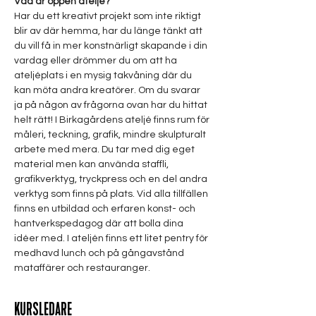
Vad är öppen ateljé?
Har du ett kreativt projekt som inte riktigt 
blir av där hemma, har du länge tänkt att 
du vill få in mer konstnärligt skapande i din 
vardag eller drömmer du om att ha 
ateljéplats i en mysig takvåning där du 
kan möta andra kreatörer. Om du svarar 
ja på någon av frågorna ovan har du hittat 
helt rätt! I Birkagårdens ateljé finns rum för 
måleri, teckning, grafik, mindre skulpturalt 
arbete med mera. Du tar med dig eget 
material men kan använda staffli, 
grafikverktyg, tryckpress och en del andra 
verktyg som finns på plats. Vid alla tillfällen 
finns en utbildad och erfaren konst- och 
hantverkspedagog där att bolla dina 
idéer med. I ateljén finns ett litet pentry för 
medhavd lunch och på gångavstånd 
mataffärer och restauranger.
KURSLEDARE