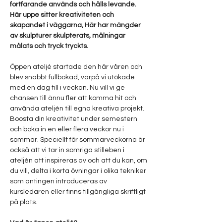
fortfarande används och hålls levande. 
Här uppe sitter kreativiteten och 
skapandet i väggarna, Här har mängder 
av skulpturer skulpterats, målningar 
målats och tryck tryckts.
Öppen ateljé startade den här våren och 
blev snabbt fullbokad, varpå vi utökade 
med en dag till i veckan. Nu vill vi ge 
chansen till ännu fler att komma hit och 
använda ateljén till egna kreativa projekt. 
Boosta din kreativitet under semestern 
och boka in en eller flera veckor nu i 
sommar. Speciellt för sommarveckorna är 
också att vi tar in somriga stilleben i 
ateljén att inspireras av och att du kan, om 
du vill, delta i korta övningar i olika tekniker 
som antingen introduceras av 
kursledaren eller finns tillgängliga skriftligt 
på plats.