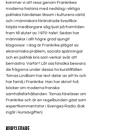
kommer vi att resa genom Frankrikes 
moderna historia med nedslag i viktiga 
politiska händelser liksom i kulturens värld 
och i människors förändrade livsvillkor. 
Nöjda medborgare såg ljust på framtiden 
fram till slutet av 1970-talet. Sedan har 
människor i allt högre grad sjungit 
klagovisor. I dag är Frankrike plågat av 
ekonomiska problem, sociala spänningar 
och en politisk kris som verkar svår att 
bemästra. Varför? Låt oss försöka besvara 
de frågorna under dessa tio kurstillfällen. 
Tomas Lindbom har levt delar av sitt liv och 
har familj i Frankrike. Han har skrivit två 
böcker om moderna franska 
samhällsförhållanden. Tomas föreläser om 
Frankrike och är en regelbunden gäst som 
expertkommentator i Sveriges Radio. Bok 
ingår i kursavgiften
KURSLEDARE