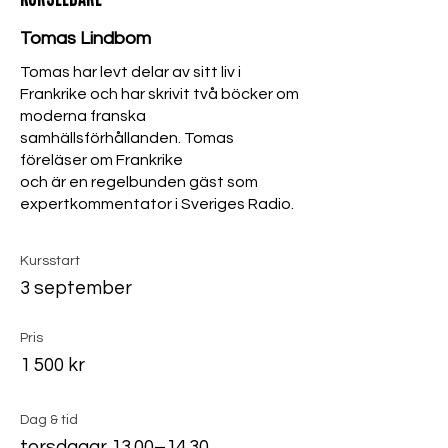
Tomas Lindbom
Tomas har levt delar av sitt liv i
Frankrike och har skrivit två böcker om
moderna franska
samhällsförhållanden. Tomas
föreläser om Frankrike
och är en regelbunden gäst som
expertkommentator i Sveriges Radio.
Kursstart
3 september
Pris
1 500 kr
Dag & tid
torsdagar 13.00–14.30