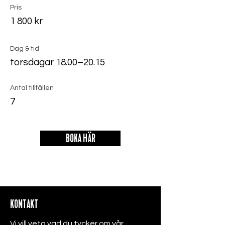
Pris
1 800 kr
Dag & tid
torsdagar 18.00–20.15
Antal tillfällen
7
BOKA HÄR
KONTAKT
Vi vill veta vad du tycker om vår