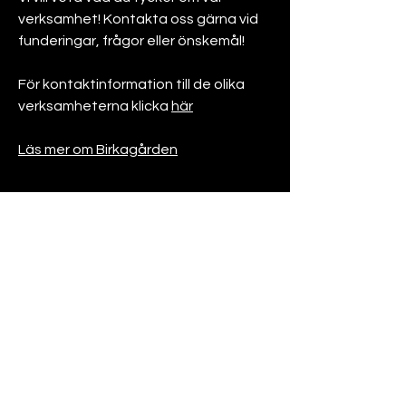
verksamhet! Kontakta oss gärna vid
funderingar, frågor eller önskemål!
För kontaktinformation till de olika
verksamheterna klicka
här
Läs mer om Birkagården
Karlbergsvägen 86B
113 35 Stockholm
info@birkagarden.se