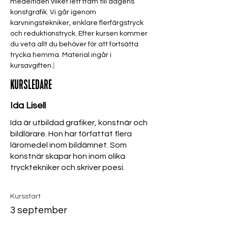
medeltiden vilket lett fram till dagens 
konstgrafik. Vi går igenom 
karvningstekniker, enklare flerfärgstryck 
och reduktionstryck. Efter kursen kommer 
du veta allt du behöver för att fortsätta 
trycka hemma. Material ingår i 
kursavgiften.
KURSLEDARE
Ida Lisell
Ida är utbildad grafiker, konstnär och
bildlärare. Hon har författat flera
läromedel inom bildämnet. Som
konstnär skapar hon inom olika
trycktekniker och skriver poesi.
Kursstart
3 september