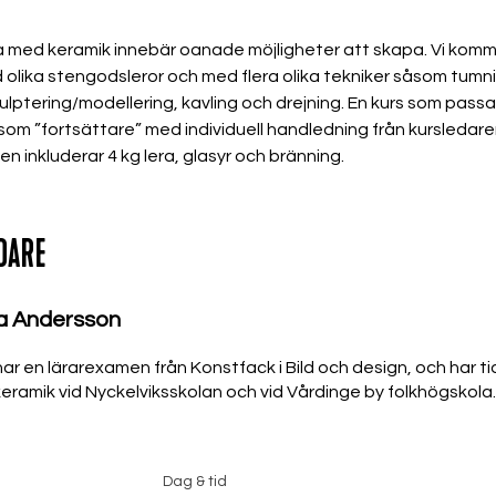
 med keramik innebär oanade möjligheter att skapa. Vi komm
olika stengodsleror och med flera olika tekniker såsom tumni
kulptering/modellering, kavling och drejning. En kurs som passar 
 som ”fortsättare” med individuell handledning från kursledare
en inkluderar 4 kg lera, glasyr och bränning.
DARE
a Andersson
r en lärarexamen från Konstfack i Bild och design, och har ti
eramik vid Nyckelviksskolan och vid Vårdinge by folkhögskola.
Dag & tid