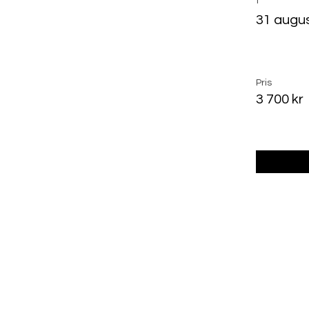
t
31 augus
Pris
3 700 kr