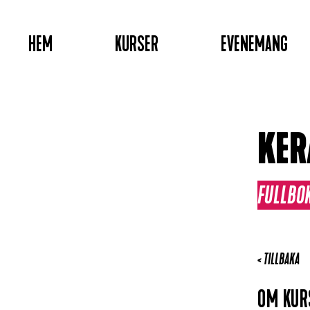
HEM
KURSER
EVENEMANG
KER
FULLBO
< TILLBAKA
OM KU