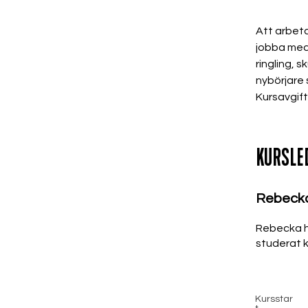
Att arbeta
jobba med 
ringling, s
nybörjare
Kursavgift
KURSLE
Rebeck
Rebecka ha
studerat k
Kursstar