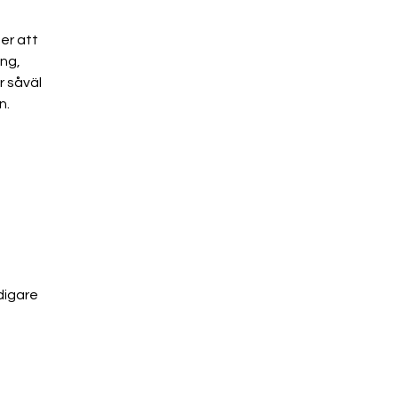
er att 
ng, 
såväl 
n. 
digare