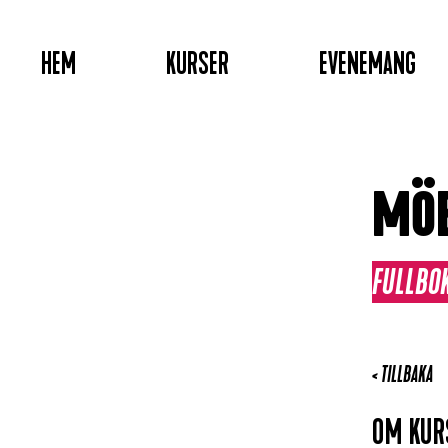
HEM
KURSER
EVENEMANG
MÖB
FULLBO
< TILLBAKA
OM KU