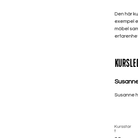
Den här kur
exempel en 
möbel sam
erfarenhe
KURSLE
Susanne
Susanne ha
Kursstar
t