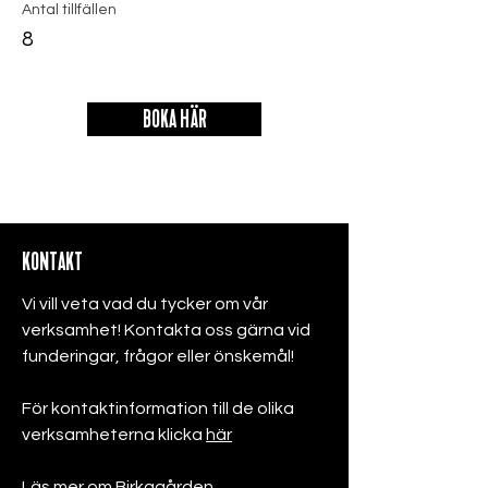
Antal tillfällen
8
BOKA HÄR
KONTAKT
Vi vill veta vad du tycker om vår
verksamhet! Kontakta oss gärna vid
funderingar, frågor eller önskemål!
För kontaktinformation till de olika
verksamheterna klicka
här
Läs mer om Birkagården