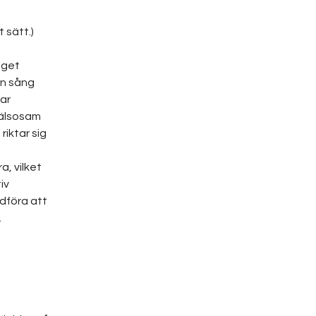
 sätt.)
eget 
in sång 
ar 
älsosam 
iktar sig 
, vilket 
iv 
dföra att 
.