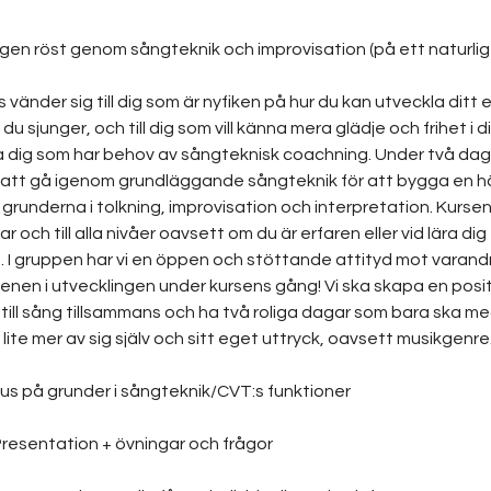
egen röst genom sångteknik och improvisation (på ett naturligt
 vänder sig till dig som är nyfiken på hur du kan utveckla ditt 
du sjunger, och till dig som vill känna mera glädje och frihet i d
 dig som har behov av sångteknisk coachning. Under två dag
 att gå igenom grundläggande sångteknik för att bygga en h
 grunderna i tolkning, improvisation och interpretation. Kursen r
ldrar och till alla nivåer oavsett om du är erfaren eller vid lära dig 
 I gruppen har vi en öppen och stöttande attityd mot varandra
enen i utvecklingen under kursens gång! Vi ska skapa en posit
g till sång tillsammans och ha två roliga dagar som bara ska me
 lite mer av sig själv och sitt eget uttryck, oavsett musikgenre
us på grunder i sångteknik/CVT:s funktioner
Presentation + övningar och frågor