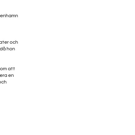
öpenhamn
ater och
l då hon
enom att
lera en
och