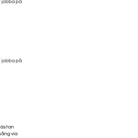
t jobba på 
t jobba på 
nästan
sång via