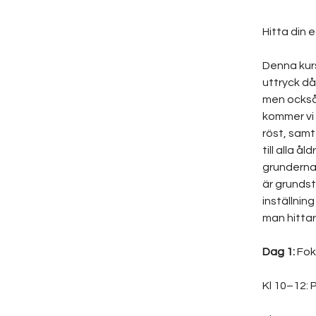
Hitta din 
Denna kurs
uttryck då 
men också
kommer vi
röst, samt
till alla å
grunderna.
är grundst
inställnin
man hittar
Dag 1:
 Fok
Kl 10–12: 