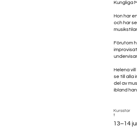
Kungliga 
Hon har e
och har se
musikstilar
Förutom he
improvisati
undervisar
Helena vil
se till al
del av mus
ibland han
Kursstar
t
13–14 ju