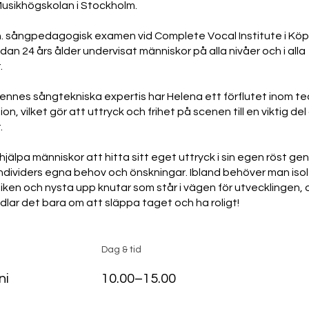
Musikhögskolan i Stockholm.
n. sångpedagogisk examen vid Complete Vocal Institute i K
dan 24 års ålder undervisat människor på alla nivåer och i alla
.
nnes sångtekniska expertis har Helena ett förflutet inom te
on, vilket gör att uttryck och frihet på scenen till en viktig de
.
l hjälpa människor att hitta sitt eget uttryck i sin egen röst g
la individers egna behov och önskningar. Ibland behöver man iso
iken och nysta upp knutar som står i vägen för utvecklingen, 
dlar det bara om att släppa taget och ha roligt!
Dag & tid
ni
10.00–15.00