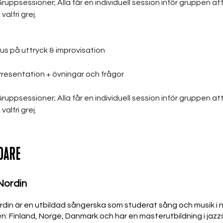
Gruppsessioner; Alla får en individuell session inför gruppen at
valfri grej.
us på uttryck & improvisation
Presentation + övningar och frågor
Gruppsessioner; Alla får en individuell session inför gruppen at
valfri grej.
DARE
Nordin
din är en utbildad sångerska som studerat sång och musik i 
n: Finland, Norge, Danmark och har en masterutbildning i jazz