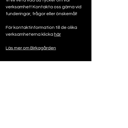
Vi vill veta vad du tycker om vår
verksamhet! Kontakta oss gärna vid
funderingar, frågor eller önskemål!
För kontaktinformation till de olika
verksamheterna klicka
här
Läs mer om Birkagården
Karlbergsvägen 86B
113 35 Stockholm
info@birkagarden.se